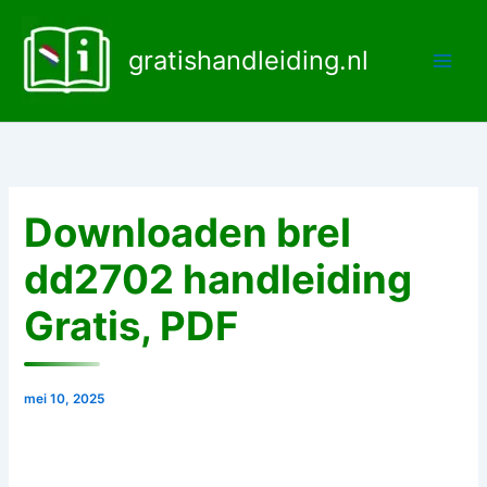
Ga
naar
gratishandleiding.nl
de
inhoud
Downloaden brel
dd2702 handleiding
Gratis, PDF
mei 10, 2025