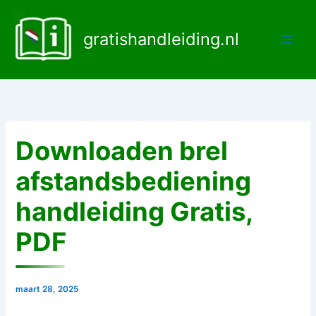
Ga
naar
gratishandleiding.nl
de
inhoud
Downloaden brel
afstandsbediening
handleiding Gratis,
PDF
maart 28, 2025