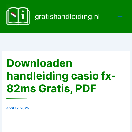
Ga
naar
gratishandleiding.nl
de
inhoud
Downloaden
handleiding casio fx-
82ms Gratis, PDF
april 17, 2025