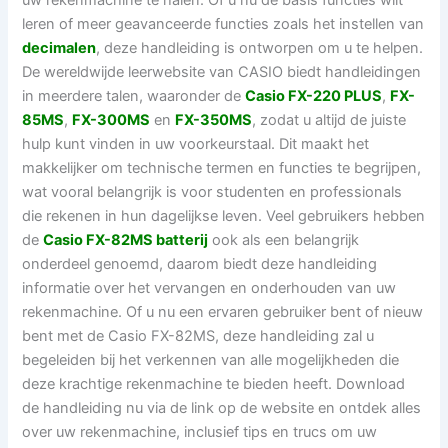
uw rekenmachine te halen. Of u nu de basis functies wilt
leren of meer geavanceerde functies zoals het instellen van
decimalen
, deze handleiding is ontworpen om u te helpen.
De wereldwijde leerwebsite van CASIO biedt handleidingen
in meerdere talen, waaronder de
Casio FX-220 PLUS
,
FX-
85MS
,
FX-300MS
en
FX-350MS
, zodat u altijd de juiste
hulp kunt vinden in uw voorkeurstaal. Dit maakt het
makkelijker om technische termen en functies te begrijpen,
wat vooral belangrijk is voor studenten en professionals
die rekenen in hun dagelijkse leven. Veel gebruikers hebben
de
Casio FX-82MS batterij
ook als een belangrijk
onderdeel genoemd, daarom biedt deze handleiding
informatie over het vervangen en onderhouden van uw
rekenmachine. Of u nu een ervaren gebruiker bent of nieuw
bent met de Casio FX-82MS, deze handleiding zal u
begeleiden bij het verkennen van alle mogelijkheden die
deze krachtige rekenmachine te bieden heeft. Download
de handleiding nu via de link op de website en ontdek alles
over uw rekenmachine, inclusief tips en trucs om uw