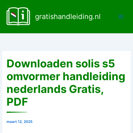
Ga
naar
gratishandleiding.nl
de
inhoud
Downloaden solis s5
omvormer handleiding
nederlands Gratis,
PDF
maart 12, 2025