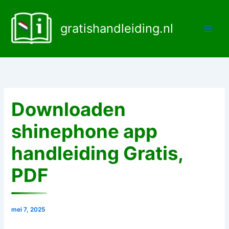
Ga
naar
gratishandleiding.nl
de
inhoud
Downloaden
shinephone app
handleiding Gratis,
PDF
mei 7, 2025