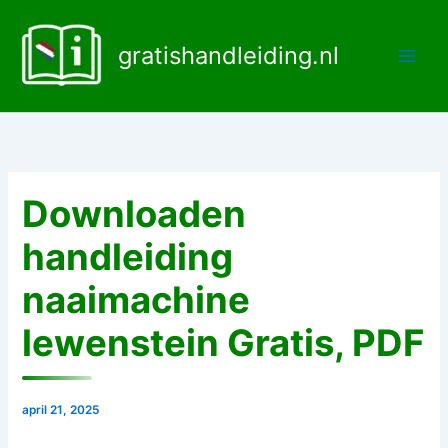
Ga
naar
gratishandleiding.nl
de
inhoud
Downloaden
handleiding
naaimachine
lewenstein Gratis, PDF
april 21, 2025