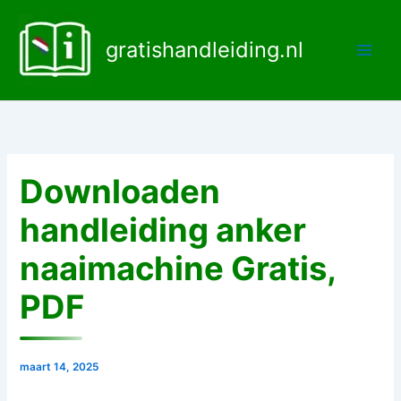
Ga
naar
gratishandleiding.nl
de
inhoud
Downloaden
handleiding anker
naaimachine Gratis,
PDF
maart 14, 2025