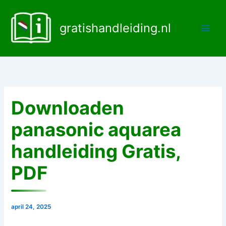
Ga
naar
gratishandleiding.nl
de
inhoud
Downloaden
panasonic aquarea
handleiding Gratis,
PDF
april 24, 2025