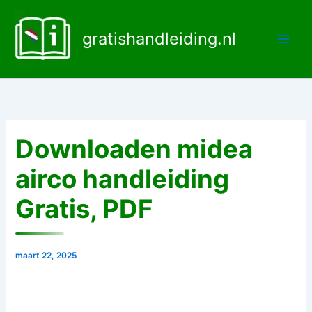
Ga
naar
gratishandleiding.nl
de
inhoud
Downloaden midea
airco handleiding
Gratis, PDF
maart 22, 2025