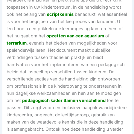
waardevolle inzichten en praktische tips die u direct kunt
toepassen in uw kindercentrum. In de handleiding wordt
ook het belang van
scriptkennis
benadrukt, wat essentieel
is voor het begrijpen van het leerproces van kinderen. U
leert hoe u een prikkelende leeromgeving kunt creëren, of
het nu gaat om het
opzetten van een aquarium
of
terrarium
, evenals het bieden van mogelijkheden voor
spelenderwijs leren. Het document maakt duidelijke
verbindingen tussen theorie en praktijk en biedt
handvatten voor het implementeren van een pedagogisch
beleid dat inspeelt op verschillen tussen kinderen. De
verschillende secties van de handleiding zijn ontworpen
om professionals in de kinderopvang te ondersteunen in
hun dagelijkse werkzaamheden en hen aan te moedigen
om het
pedagogisch kader Samen verschillend
toe te
passen. Dit zorgt voor een inclusieve aanpak waarbij iedere
kindercentra, ongeacht de leeftijdsgroep, gebruik kan
maken van de waardevolle kennis die in deze handleiding
is samengebracht. Ontdek hoe deze handleiding u verder