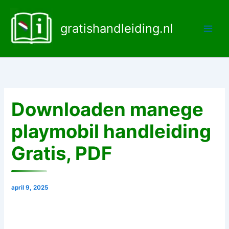
Ga
naar
gratishandleiding.nl
de
inhoud
Downloaden manege
playmobil handleiding
Gratis, PDF
april 9, 2025