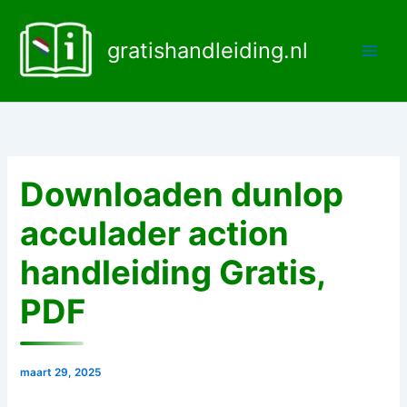
Ga
naar
gratishandleiding.nl
de
inhoud
Downloaden dunlop
acculader action
handleiding Gratis,
PDF
maart 29, 2025