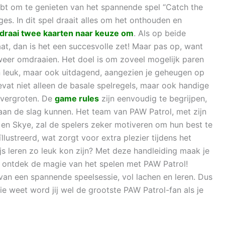
ebt om te genieten van het spannende spel “Catch the
es. In dit spel draait alles om het onthouden en
draai twee kaarten naar keuze om
. Als op beide
t, dan is het een succesvolle zet! Maar pas op, want
e weer omdraaien. Het doel is om zoveel mogelijk paren
en leuk, maar ook uitdagend, aangezien je geheugen op
vat niet alleen de basale spelregels, maar ook handige
 vergroten. De
game rules
zijn eenvoudig te begrijpen,
aan de slag kunnen. Het team van PAW Patrol, met zijn
 en Skye, zal de spelers zeker motiveren om hun best te
llustreerd, wat zorgt voor extra plezier tijdens het
js leren zo leuk kon zijn? Met deze handleiding maak je
 ontdek de magie van het spelen met PAW Patrol!
van een spannende speelsessie, vol lachen en leren. Dus
e weet word jij wel de grootste PAW Patrol-fan als je