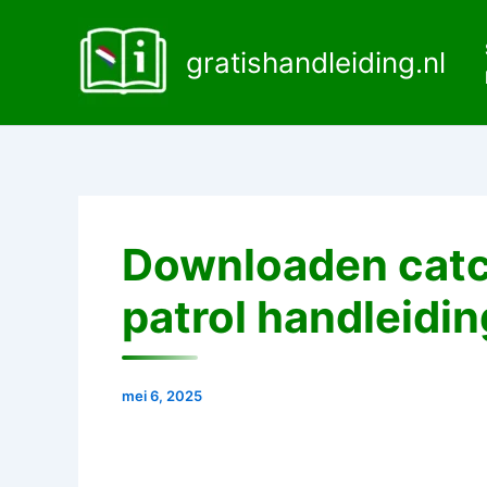
Ga
naar
gratishandleiding.nl
de
inhoud
Downloaden catc
patrol handleidin
mei 6, 2025