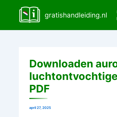
Ga
naar
gratishandleiding.nl
de
inhoud
Downloaden auro
luchtontvochtiger
PDF
april 27, 2025