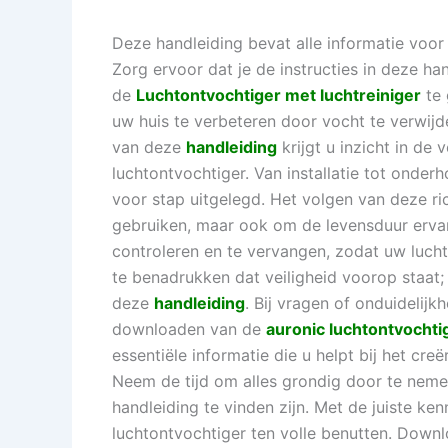
Deze handleiding bevat alle informatie voor c
Zorg ervoor dat je de instructies in deze h
de
Luchtontvochtiger met luchtreiniger
te 
uw huis te verbeteren door vocht te verwijd
van deze
handleiding
krijgt u inzicht in de 
luchtontvochtiger. Van installatie tot onder
voor stap uitgelegd. Het volgen van deze rich
gebruiken, maar ook om de levensduur ervan 
controleren en te vervangen, zodat uw luchtr
te benadrukken dat veiligheid voorop staat;
deze
handleiding
. Bij vragen of onduidelijk
downloaden van de
auronic luchtontvochti
essentiële informatie die u helpt bij het c
Neem de tijd om alles grondig door te neme
handleiding te vinden zijn. Met de juiste ke
luchtontvochtiger ten volle benutten. Downl